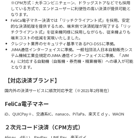
※CPM方式：大手コンビニチェーン、ドラッグストアなどでも採用
している方式で、エンドユーザーに利便性の高い決済が提供可能と
なります。
FeliCa電子マネー決済では「リッチクライアント式」を採用。安定
的な決済処理を提供するため、端末側で決済処理が完了する「リッ
チクライアント式」を従来機同様に採用しながらも、従来機よりも
端末コストの低減を実現いたしました。
クレジット業界のセキュリティ基準であるPCI-DSSに準拠。
JVMA通信インターフェイスに準拠。一般社団法人日本自動販売シス
テム機械工業会規定のJVMA 通信インターフェイスに準拠、「JVM
A」に対応する自動機（自販機・券売機・精算機等）への導入が可能
となります。
【対応決済ブランド】
国内外の決済サービスに順次対応予定（※2021年2月現在）
FeliCa電子マネー
iD、QUICPay＋、交通系IC、nanaco、PiTaPa、楽天Ｅｄｙ、WAON
２次元コード決済（CPM方式）
Alipay、d払い、PayPay、LINE Pay、楽天ペイ