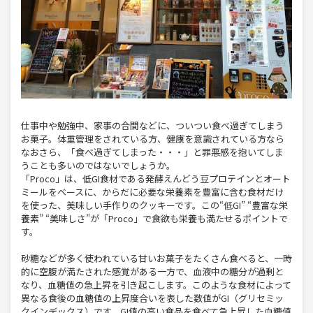
仕事中や勉強中、家事の合間などに、ついつい食べ過ぎてしまう
お菓子。体重管理をされている方、健康を意識されている方なら
なおさら、「食べ過ぎてしまった・・・」と罪悪感を抱いてしま
うことも多いのではないでしょうか。
「Proco」は、低GI食材である発酵えんどう豆プロテインとオート
ミールをベースに、からだに必要な栄養素を豊富に含む食材だけ
を使った、美味しい手作りのクッキーです。この“低GI” “豊富な栄
養素” “美味しさ”が「Proco」で食欲も栄養も満たせるポイントで
す。
砂糖などが多く使われている甘いお菓子をたくさん食べると、一時
的に空腹が満たされた感覚がある一方で、血液中の糖分が過剰と
なり、血糖値の急上昇を引き起こします。このような食材によって
異なる食後の血糖値の上昇度合いを表した数値がGI（グリセミッ
クインデックス）です。GI値の高い食品を食べて急上昇した血糖値