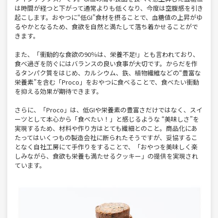
は時間が経つと下がって通常よりも低くなり、今度は空腹感を引き
起こします。おやつに“低GI”食材を摂ることで、血糖値の上昇がゆ
るやかとなるため、食欲を自然と満たして落ち着かせることがで
きます。
また、「衝動的な食欲の90％は、栄養不足!」とも言われており、
食べ過ぎを防ぐにはバランスの良い食事が大切です。からだを作
るタンパク質をはじめ、カルシウム、鉃、植物繊維などの“豊富な
栄養素”を含む「Proco」をおやつに食べることで、食べたい衝動
を抑える効果が期待できます。
さらに、「Proco」は、低GIや栄養素の豊富さだけではなく、スイ
ーツとして本心から「食べたい！」と感じるような “美味しさ”を
実現するため、材料や作り方はとても繊細とのこと。商品化にあ
たってはいくつもの製造会社に断られたそうですが、妥協するこ
となく自社工房にて手作りをすることで、「おやつを美味しく楽
しみながら、食欲も栄養も満たせるクッキー」の提供を実現され
ています。