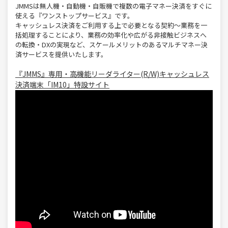
JMMSは無人機・自動機・自販機で複数の電子マネー決済をすぐに
使える『ワンストップサービス』です。
キャッシュレス決済をご利用する上で必要となる契約～業務を一
括処理することにより、業務の効率化や広がる非接触ビジネスへ
の転換・DXの実現など、スケールメリットのあるマルチマネー決
済サービスを提供いたします。
『JMMS』専用・高機能リーダライター(R/W)キャッシュレス
決済端末「IM10」特設サイト