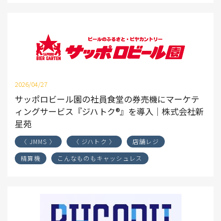
2026/04/27
サッポロビール園の社員食堂の券売機にマーケテ
ィングサービス『ジハトク®』を導入｜株式会社新
星苑
〈 JMMS 〉
〈 ジハトク 〉
店舗レジ
精算機
こんなものもキャッシュレス