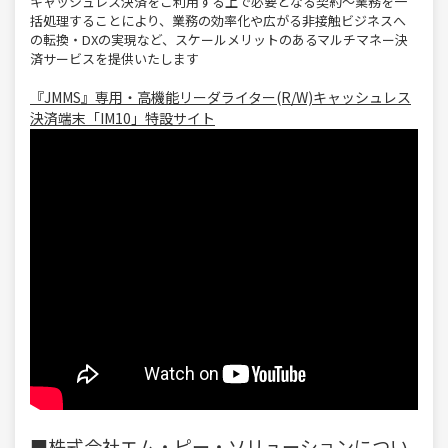
キャッシュレス決済をご利用する上で必要となる契約～業務を一
括処理することにより、業務の効率化や広がる非接触ビジネスへ
の転換・DXの実現など、スケールメリットのあるマルチマネー決
済サービスを提供いたします
『JMMS』専用・高機能リーダライター(R/W)キャッシュレス
決済端末「IM10」特設サイト
■
株式会社エム・ピー・ソリューションについ