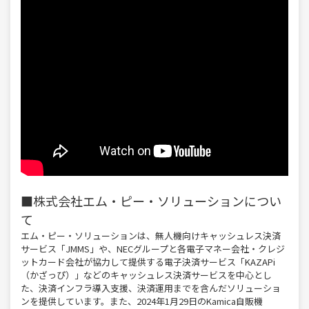
■
株式会社エム・ピー・ソリューションについ
て
エム・ピー・ソリューションは、無人機向けキャッシュレス決済
サービス「JMMS」や、NECグループと各電子マネー会社・クレジ
ットカード会社が協力して提供する電子決済サービス「KAZAPi
（かざっぴ）」などのキャッシュレス決済サービスを中心とし
た、決済インフラ導入支援、決済運用までを含んだソリューショ
ンを提供しています。また、2024年1月29日のKamica自販機