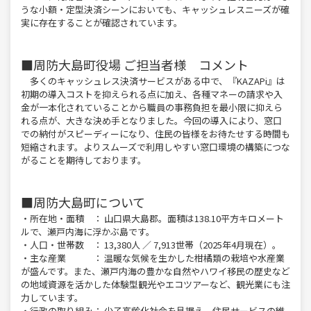
うな小額・定型決済シーンにおいても、キャッシュレスニーズが確
実に存在することが確認されています。
■周防大島町役場 ご担当者様 コメント
多くのキャッシュレス決済サービスがある中で、『KAZAPi』は
初期の導入コストを抑えられる点に加え、各種マネーの請求や入
金が一本化されていることから職員の事務負担を最小限に抑えら
れる点が、大きな決め手となりました。今回の導入により、窓口
での納付がスピーディーになり、住民の皆様をお待たせする時間も
短縮されます。よりスムーズで利用しやすい窓口環境の構築につな
がることを期待しております。
■周防大島町について
・所在地・面積 ： 山口県大島郡。面積は138.10平方キロメート
ルで、瀬戸内海に浮かぶ島です。
・人口・世帯数 ： 13,380人 ／ 7,913世帯（2025年4月現在）。
・主な産業 ： 温暖な気候を生かした柑橘類の栽培や水産業
が盛んです。また、瀬戸内海の豊かな自然やハワイ移民の歴史など
の地域資源を活かした体験型観光やエコツアーなど、観光業にも注
力しています。
・行政の取り組み： 少子高齢化社会を見据え、住民サービスの維