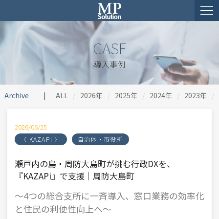
CASE
導入事例
Archive
ALL
2026年
2025年
2024年
2023年
2026/06/25
〈 KAZAPi 〉
自治体・市役所
瀬戸内の島・周防大島町が挑む行政DXを、
『KAZAPi』で支援｜周防大島町
～
4つの総合支所に一斉導入、窓口業務の効率化
と住民の利便性向上へ
～