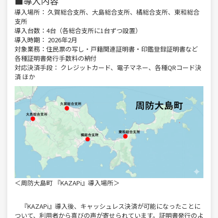
■導入内容
導入場所：
久賀総合支所、大島総合支所、橘総合支所、東和総合
支所
導入台数：
4台（各総合支所に1台ずつ設置）
導入時期：
2026年2月
対象業務：
住民票の写し・戸籍関連証明書・印鑑登録証明書など
各種証明書発行手数料の納付
対応決済手段：
クレジットカード、電子マネー、各種QRコード決
済 ほか
＜周防大島町 『KAZAPi』導入場所＞
『KAZAPi』導入後、キャッシュレス決済が可能になったことに
ついて、利用者から喜びの声が寄せられています。証明書発行のよ