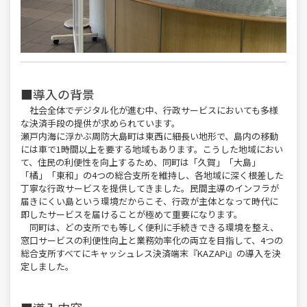
■導入の背景
社会全体でデジタル化が進む中、行政サービスにおいても多様
な決済手段の提供が求められています。
瀬戸内海に浮かぶ周防大島町は東西に細長い地形で、島内の移動
には車で1時間以上を要する地域もあります。こうした地域におい
て、住民の利便性を向上するため、同町は「久賀」「大島」
「橘」「東和」の4つの総合支所を維持し、各地域に深く根差した
丁寧な行政サービスを提供してきました。民間主導のインフラが
届きにくい島という環境だからこそ、行政が主体となって時代に
即したサービスを届けることが極めて重要になります。
同町は、どの支所でも等しく便利に手続きできる環境を整え、
窓口サービスの利便性向上と業務効率化の両立を目指して、4つの
総合支所すべてにキャッシュレス決済端末『KAZAPi』の導入を決
定しました。