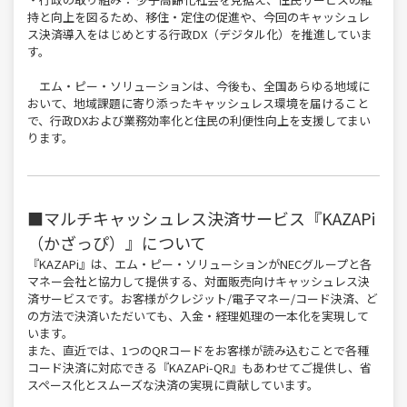
持と向上を図るため、移住・定住の促進や、今回のキャッシュレ
ス決済導入をはじめとする行政DX（デジタル化）を推進していま
す。
エム・ピー・ソリューションは、今後も、全国あらゆる地域に
おいて、地域課題に寄り添ったキャッシュレス環境を届けること
で、行政DXおよび業務効率化と住民の利便性向上を支援してまい
ります。
■
マルチキャッシュレス決済サービス『KAZAPi
（かざっぴ）』について
『KAZAPi』は、エム・ピー・ソリューションがNECグループと各
マネー会社と協力して提供する、対面販売向けキャッシュレス決
済サービスです。お客様がクレジット/電子マネー/コード決済、ど
の方法で決済いただいても、入金・経理処理の一本化を実現して
います。
また、直近では、1つのQRコードをお客様が読み込むことで各種
コード決済に対応できる『KAZAPi-QR』もあわせてご提供し、省
スペース化とスムーズな決済の実現に貢献しています。